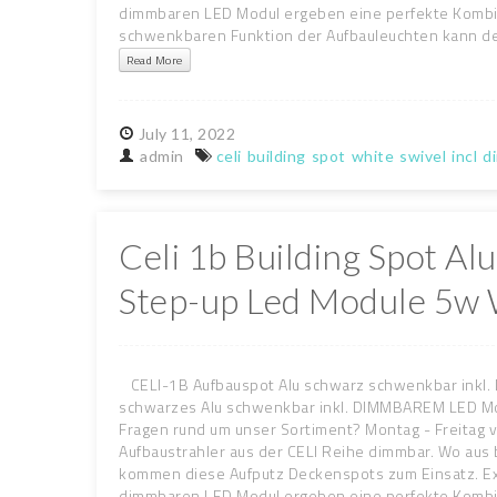
dimmbaren LED Modul ergeben eine perfekte Kombi f
schwenkbaren Funktion der Aufbauleuchten kann de
Read More
July
11,
2022
admin
celi
building
spot
white
swivel
incl
d
Celi 1b Building Spot Al
Step-up Led Module 5w
CELI-1B Aufbauspot Alu schwarz schwenkbar inkl
schwarzes Alu schwenkbar inkl. DIMMBAREM LED Mo
Fragen rund um unser Sortiment? Montag - Freitag v
Aufbaustrahler aus der CELI Reihe dimmbar. Wo aus 
kommen diese Aufputz Deckenspots zum Einsatz. Ext
dimmbaren LED Modul ergeben eine perfekte Kombi f