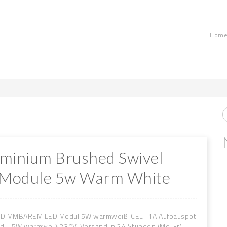
Home
luminium Brushed Swivel
 Module 5w Warm White
t DIMMBAREM LED Modul 5W warmweiß. CELI-1A Aufbauspot
dul 5W warmweiß 230V. Versand in 24 Stunden (Mo-Fr).