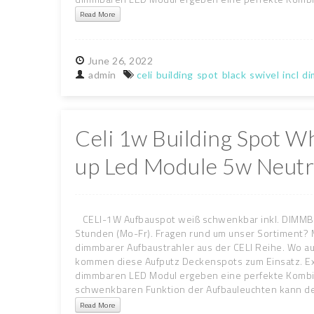
Read More
June
26,
2022
admin
celi
building
spot
black
swivel
incl
d
Celi 1w Building Spot Wh
up Led Module 5w Neutr
CELI-1W Aufbauspot weiß schwenkbar inkl. DIMMB
Stunden (Mo-Fr). Fragen rund um unser Sortiment? M
dimmbarer Aufbaustrahler aus der CELI Reihe. Wo au
kommen diese Aufputz Deckenspots zum Einsatz. Ext
dimmbaren LED Modul ergeben eine perfekte Kombi f
schwenkbaren Funktion der Aufbauleuchten kann der
Read More