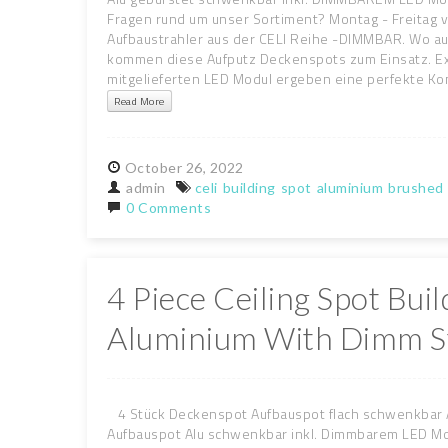
Fragen rund um unser Sortiment? Montag - Freitag vo
Aufbaustrahler aus der CELI Reihe -DIMMBAR. Wo au
kommen diese Aufputz Deckenspots zum Einsatz. Ext
mitgelieferten LED Modul ergeben eine perfekte Kombi
Read More
October
26,
2022
admin
celi
building
spot
aluminium
brushed
0 Comments
4 Piece Ceiling Spot Buil
Aluminium With Dimm S
4 Stück Deckenspot Aufbauspot flach schwenkbar 
Aufbauspot Alu schwenkbar inkl. Dimmbarem LED Mo