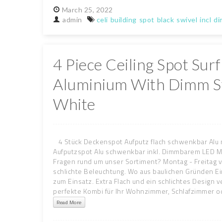
March
25,
2022
admin
celi
building
spot
black
swivel
incl
d
4 Piece Ceiling Spot Sur
Aluminium With Dimm St
White
4 Stück Deckenspot Aufputz flach schwenkbar Alu 
Aufputzspot Alu schwenkbar inkl. Dimmbarem LED Mo
Fragen rund um unser Sortiment? Montag - Freitag vo
schlichte Beleuchtung. Wo aus baulichen Gründen E
zum Einsatz. Extra Flach und ein schlichtes Design
perfekte Kombi für Ihr Wohnzimmer, Schlafzimmer od
Read More