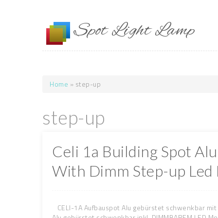
Skip to main content
Spot Light Lamp
Home
» step-up
You are here
step-up
Celi 1a Building Spot A
With Dimm Step-up Led
CELI-1A Aufbauspot Alu gebürstet schwenkbar mi
Alu gebürstet schwenkbar inkl. DIMMBAREM LED Mo