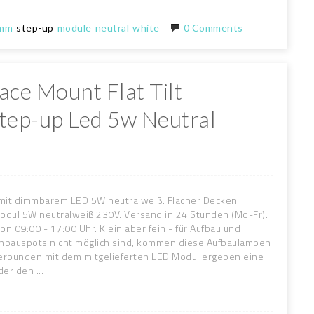
imm
step-up
module
neutral
white
0 Comments
face Mount Flat Tilt
ep-up Led 5w Neutral
mit dimmbarem LED 5W neutralweiß. Flacher Decken
dul 5W neutralweiß 230V. Versand in 24 Stunden (Mo-Fr).
n 09:00 - 17:00 Uhr. Klein aber fein - für Aufbau und
inbauspots nicht möglich sind, kommen diese Aufbaulampen
 verbunden mit dem mitgelieferten LED Modul ergeben eine
er den ...