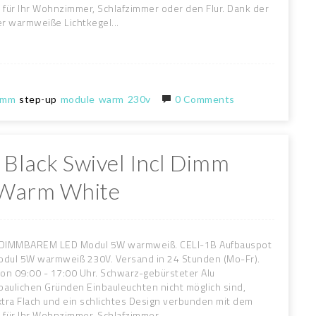
ür Ihr Wohnzimmer, Schlafzimmer oder den Flur. Dank der
r warmweiße Lichtkegel...
imm
step-up
module
warm
230v
0 Comments
u Black Swivel Incl Dimm
 Warm White
. DIMMBAREM LED Modul 5W warmweiß. CELI-1B Aufbauspot
dul 5W warmweiß 230V. Versand in 24 Stunden (Mo-Fr).
on 09:00 - 17:00 Uhr. Schwarz-gebürsteter Alu
baulichen Gründen Einbauleuchten nicht möglich sind,
ra Flach und ein schlichtes Design verbunden mit dem
ür Ihr Wohnzimmer, Schlafzimmer ...