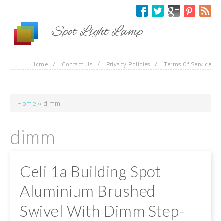
Skip to main content
Spot Light Lamp
/
/
/
Home
Contact Us
Privacy Policies
Terms Of Service
Home
» dimm
You are here
dimm
Celi 1a Building Spot
Aluminium Brushed
Swivel With Dimm Step-