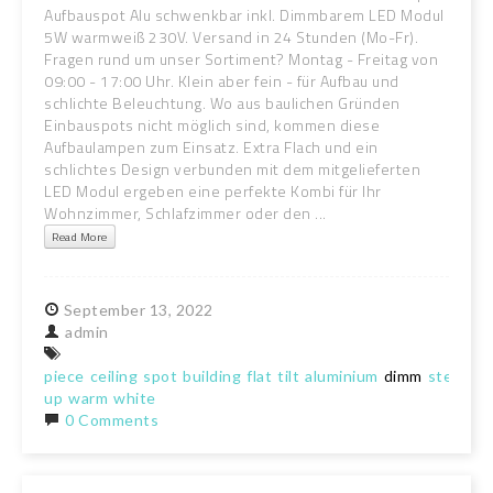
Aufbauspot Alu schwenkbar inkl. Dimmbarem LED Modul
5W warmweiß 230V. Versand in 24 Stunden (Mo-Fr).
Fragen rund um unser Sortiment? Montag - Freitag von
09:00 - 17:00 Uhr. Klein aber fein - für Aufbau und
schlichte Beleuchtung. Wo aus baulichen Gründen
Einbauspots nicht möglich sind, kommen diese
Aufbaulampen zum Einsatz. Extra Flach und ein
schlichtes Design verbunden mit dem mitgelieferten
LED Modul ergeben eine perfekte Kombi für Ihr
Wohnzimmer, Schlafzimmer oder den ...
Read More
September
13,
2022
admin
piece
ceiling
spot
building
flat
tilt
aluminium
dimm
step-
up
warm
white
0 Comments