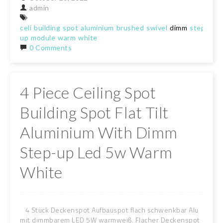
admin
celi
building
spot
aluminium
brushed
swivel
dimm
step-
up
module
warm
white
0 Comments
4 Piece Ceiling Spot
Building Spot Flat Tilt
Aluminium With Dimm
Step-up Led 5w Warm
White
4 Stück Deckenspot Aufbauspot flach schwenkbar Alu
mit dimmbarem LED 5W warmweiß. Flacher Deckenspot