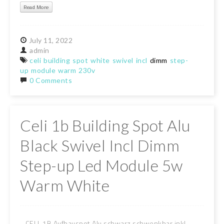
Read More
July
11,
2022
admin
celi
building
spot
white
swivel
incl
dimm
step-
up
module
warm
230v
0 Comments
Celi 1b Building Spot Alu
Black Swivel Incl Dimm
Step-up Led Module 5w
Warm White
CELI-1B Aufbauspot Alu schwarz schwenkbar inkl.