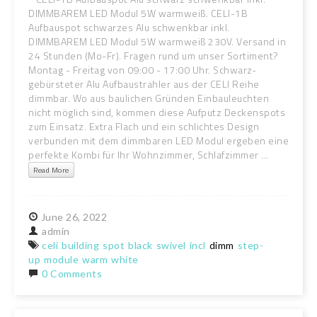
DIMMBAREM LED Modul 5W warmweiß. CELI-1B
Aufbauspot schwarzes Alu schwenkbar inkl.
DIMMBAREM LED Modul 5W warmweiß 230V. Versand in
24 Stunden (Mo-Fr). Fragen rund um unser Sortiment?
Montag - Freitag von 09:00 - 17:00 Uhr. Schwarz-
gebürsteter Alu Aufbaustrahler aus der CELI Reihe
dimmbar. Wo aus baulichen Gründen Einbauleuchten
nicht möglich sind, kommen diese Aufputz Deckenspots
zum Einsatz. Extra Flach und ein schlichtes Design
verbunden mit dem dimmbaren LED Modul ergeben eine
perfekte Kombi für Ihr Wohnzimmer, Schlafzimmer ...
Read More
June
26,
2022
admin
celi
building
spot
black
swivel
incl
dimm
step-
up
module
warm
white
0 Comments