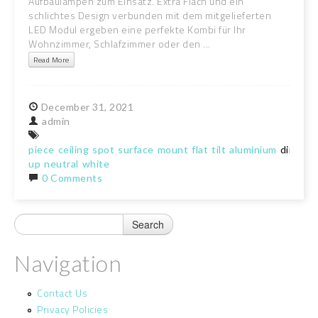
Aufbaulampen zum Einsatz. Extra Flach und ein
schlichtes Design verbunden mit dem mitgelieferten
LED Modul ergeben eine perfekte Kombi für Ihr
Wohnzimmer, Schlafzimmer oder den ...
Read More
December
31,
2021
admin
piece
ceiling
spot
surface
mount
flat
tilt
aluminium
dimm
s
up
neutral
white
0 Comments
Navigation
Contact Us
Privacy Policies