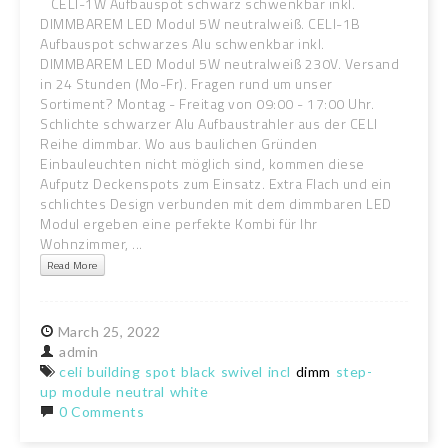
CELI-1W Aufbauspot schwarz schwenkbar inkl.
DIMMBAREM LED Modul 5W neutralweiß. CELI-1B
Aufbauspot schwarzes Alu schwenkbar inkl.
DIMMBAREM LED Modul 5W neutralweiß 230V. Versand
in 24 Stunden (Mo-Fr). Fragen rund um unser
Sortiment? Montag - Freitag von 09:00 - 17:00 Uhr.
Schlichte schwarzer Alu Aufbaustrahler aus der CELI
Reihe dimmbar. Wo aus baulichen Gründen
Einbauleuchten nicht möglich sind, kommen diese
Aufputz Deckenspots zum Einsatz. Extra Flach und ein
schlichtes Design verbunden mit dem dimmbaren LED
Modul ergeben eine perfekte Kombi für Ihr
Wohnzimmer, ...
Read More
March
25,
2022
admin
celi
building
spot
black
swivel
incl
dimm
step-
up
module
neutral
white
0 Comments